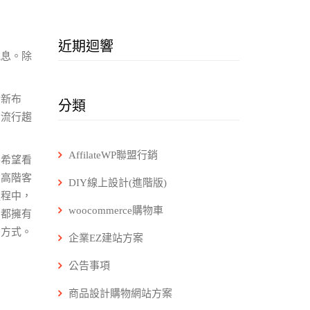
近期迴響
訊息。除
發新布
分類
的流行趨
AffilateWP聯盟行銷
不希望看
到高階客
DIY線上設計(進階版)
過程中，
woocommerce購物車
，都擁有
的方式。
企業EZ建站方案
公告事項
商品設計購物網站方案