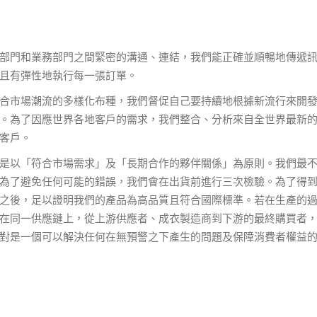
部門和業務部門之間緊密的溝通、連結，我們能正確並順暢地傳遞
且有彈性地執行每一張訂單。
合市場潮流的多樣化布種，我們督促自己要持續地根據新流行來開
。為了因應世界各地客戶的需求，我們整合、分析來自全世界最新
客戶。
是以「符合市場需求」及「長期合作的夥伴關係」為原則。我們最
為了避免任何可能的錯誤，我們會在出貨前進行三次檢驗。為了得
ek檢測之後，足以證明我們的產品為高品質且符合國際標準。若在生產的
在同一供應鏈上，從上游供應者、成衣製造商到下游的最終購買者
對是一個可以解決任何在無預警之下產生的問題及保障消費者權益