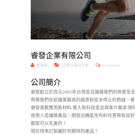
睿發企業有限公司
管理員
企業EZ建站方案
0 Comments
公司簡介
睿發創立於西元2002年台灣並且擴展我們的商業至
帶著我們在紡織業最高的誠意和從未停止的熱誠，睿
睿發喜歡應用新材料,導入新科技並且與客戶需求/期
使用人造纖維產品，開發出機能性布料任意帶有良好
都是可以生產的！
現在快來訂製屬於你期待的產品！