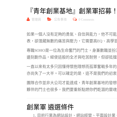
『青年創業基地』創業軍招募
管理員
公告事項
0 Comments
如果一個人沒有足夠的勇氣、自信與能力，他不可能
表，卻潛藏無數的痛苦與壓力，它需要高EQ、高學
專職SOHO是一位為生命奮鬥的鬥士，身兼數職並
邊刻劃作品，縱使這般的全才與吃苦耐勞，但卻抵擋
一直以來有太多只因懂得懷抱理想而孤軍奮戰多年的
亦尚失了一大半。可以確定的是，這不是我們的初衷
團隊合作並非大公司才能達成，青年創業基地的發想
夥伴的鬥士也很多，我們要重新點燃你們乾涸的靈魂
創業軍 遴選條件
目前行業為網站設計、網站經營、平面設計業