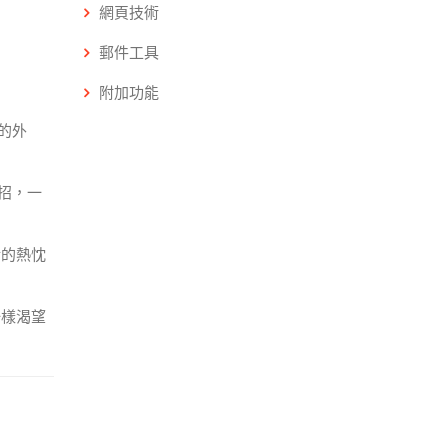
網頁技術
郵件工具
附加功能
的外
招，一
活的熱忱
！
一樣渴望