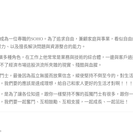
！
成為一位專職的SOHO。為了追求自由，兼顧家庭與事業，看似自由
習力、以及擅長解決問題與資源整合的能力。
扮演多種角色，在工作上他常常是業務與技術的綜合體，一邊與客戶過
不了經濟市場這股洪流所夾雜的現實、殘酷與血腥。
鬥士，最後因為孤立無援而放棄信念，縱使堅持不倒至今的，對生
，我們要的應該是達成理想，給自己和家人更好的生活才對啊！！
，是為了讓各位知道，跟你一樣堅持不懈的孤獨鬥士有很多，跟你
，我們要一起奮鬥、互相鼓勵、互相支援，一起成長、一起茁壯！
。