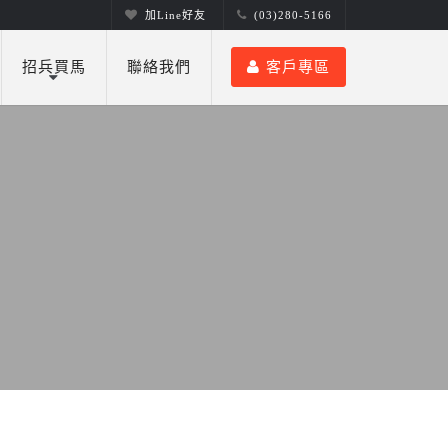
加Line好友
(03)280-5166
招兵買馬
聯絡我們
客戶專區