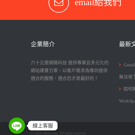
email給我們
企業簡介
最新
六十公里網路科技 提供專業且多元化的
Gma
網站建置方案，以客戶需求為導向提供
無法收
適合的服務，適合您才是最好的！
如何將
WorkS
線上客服
線上客服
© 2020 60km.com. All rights reserved.