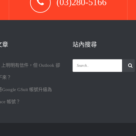
(03)280-5166
文章
站內搜尋
il 上明明有信件，但 Outlook 卻
下來？
Google GSuit 帳號升級為
pace 帳號？