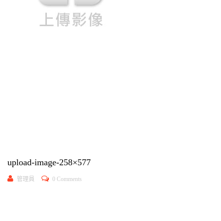
upload-image-258×577
管理員
0 Comments