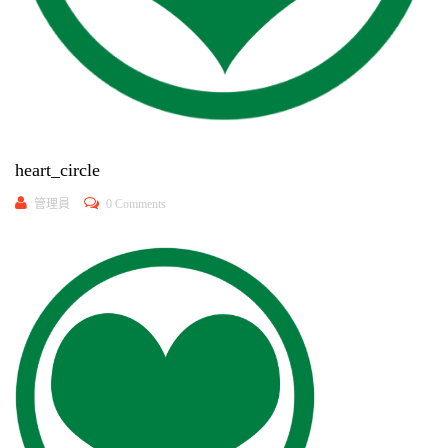
heart_circle
管理員
0 Comments