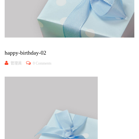
happy-birthday-02
管理員
0 Comments