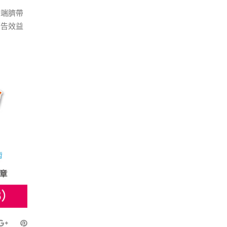
尖端臍帶
廣告效益