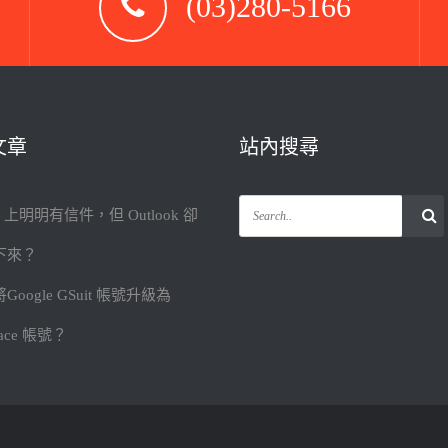
(03)280-5166
文章
站內搜尋
il 上明明有信件，但 Outlook 卻
下來？
Google GSuit 帳號升級為
pace 帳號？