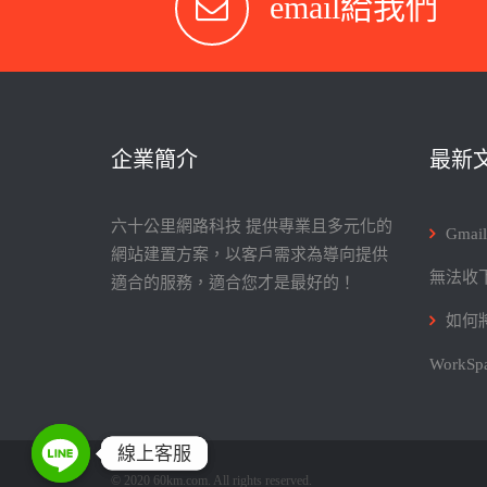
email給我們
企業簡介
最新
六十公里網路科技 提供專業且多元化的
Gma
網站建置方案，以客戶需求為導向提供
無法收
適合的服務，適合您才是最好的！
如何將
WorkS
線上客服
線上客服
© 2020 60km.com. All rights reserved.