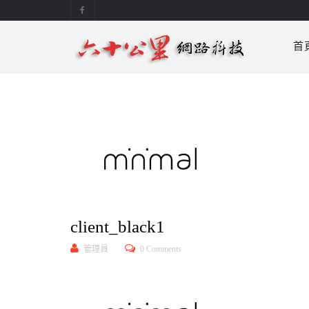
首
client_black1
管理員
0 Comments