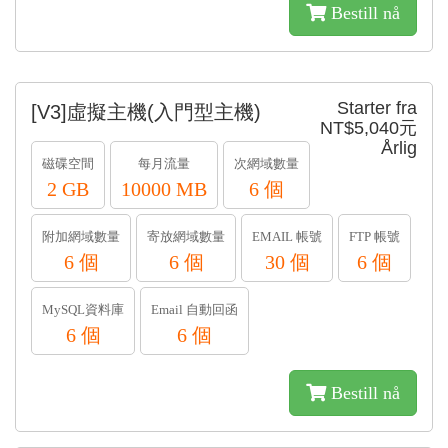
Bestill nå
Starter fra
[V3]虛擬主機(入門型主機)
NT$5,040元
Årlig
磁碟空間
每月流量
次網域數量
2 GB
10000 MB
6 個
附加網域數量
寄放網域數量
EMAIL 帳號
FTP 帳號
6 個
6 個
30 個
6 個
MySQL資料庫
Email 自動回函
6 個
6 個
Bestill nå