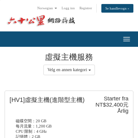
Norwegian
Logg inn
Registrer
Se handlevogn »
Toggl
navig
虛擬主機服務
Velg en annen kategori
Starter fra
[HV1]虛擬主機(進階型主機)
NT$32,400元
Årlig
磁碟空間：20 GB
每月流量：1,200 GB
CPU 限制：4 GHz
記憶體：2 GB