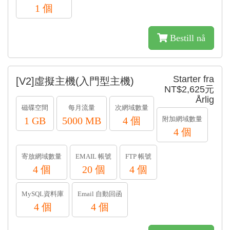
1 個
Bestill nå
Starter fra
[V2]虛擬主機(入門型主機)
NT$2,625元
Årlig
磁碟空間
每月流量
次網域數量
1 GB
5000 MB
4 個
附加網域數量
4 個
寄放網域數量
EMAIL 帳號
FTP 帳號
4 個
20 個
4 個
MySQL資料庫
Email 自動回函
4 個
4 個