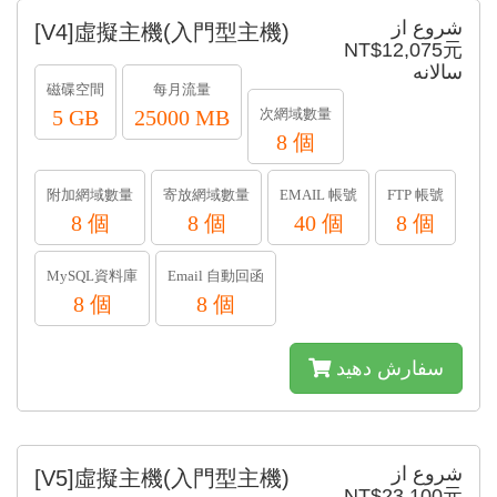
شروع از
[V4]虛擬主機(入門型主機)
NT$12,075元
سالانه
磁碟空間
每月流量
5 GB
25000 MB
次網域數量
8 個
附加網域數量
寄放網域數量
EMAIL 帳號
FTP 帳號
8 個
8 個
40 個
8 個
MySQL資料庫
Email 自動回函
8 個
8 個
سفارش دهید
شروع از
[V5]虛擬主機(入門型主機)
NT$23,100元