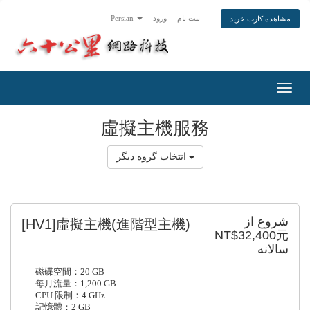
Persian
ورود
ثبت نام
مشاهده کارت خرید
Toggl
navig
虛擬主機服務
انتخاب گروه دیگر
شروع از
[HV1]虛擬主機(進階型主機)
NT$32,400元
سالانه
磁碟空間：20 GB
每月流量：1,200 GB
CPU 限制：4 GHz
記憶體：2 GB