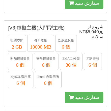
سفارش دهید
شروع از
[V3]虛擬主機(入門型主機)
NT$5,040元
سالانه
磁碟空間
每月流量
次網域數量
2 GB
10000 MB
6 個
附加網域數量
寄放網域數量
EMAIL 帳號
FTP 帳號
6 個
6 個
30 個
6 個
MySQL資料庫
Email 自動回函
6 個
6 個
سفارش دهید