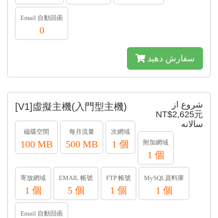
Email 自動回函
0
سفارش دهید
شروع از
[V1]虛擬主機(入門型主機)
NT$2,625元
سالانه
磁碟空間
每月流量
次網域
100 MB
500 MB
1 個
附加網域
1 個
寄放網域
EMAIL 帳號
FTP 帳號
MySQL資料庫
1 個
5 個
1 個
1 個
Email 自動回函