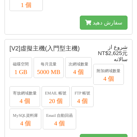
1 個
سفارش دهید
شروع از
[V2]虛擬主機(入門型主機)
NT$2,625元
سالانه
磁碟空間
每月流量
次網域數量
1 GB
5000 MB
4 個
附加網域數量
4 個
寄放網域數量
EMAIL 帳號
FTP 帳號
4 個
20 個
4 個
MySQL資料庫
Email 自動回函
4 個
4 個