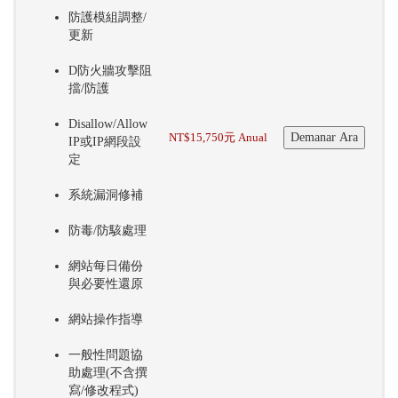
防護模組調整/
更新
D防火牆攻擊阻
擋/防護
Disallow/Allow
NT$15,750元 Anual
IP或IP網段設
定
系統漏洞修補
防毒/防駭處理
網站每日備份
與必要性還原
網站操作指導
一般性問題協
助處理(不含撰
寫/修改程式)