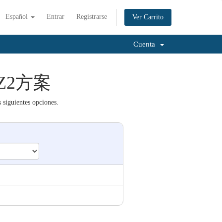
Español
Entrar
Registrarse
Ver Carrito
Cuenta
站EZ2方案
 siguientes opciones.