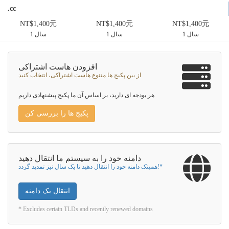
.cc
NT$1,400元
NT$1,400元
NT$1,400元
1 سال
1 سال
1 سال
افزودن هاست اشتراکی
از بین پکیج ها متنوع هاست اشتراکی، انتخاب کنید
هر بودجه ای دارید، بر اساس آن ما پکیج پیشنهادی داریم
پکیج ها را بررسی کن
دامنه خود را به سیستم ما انتقال دهید
همینک دامنه خود را انتقال دهید تا یک سال نیز تمدید گردد!*
انتقال یک دامنه
* Excludes certain TLDs and recently renewed domains