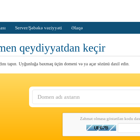
ası
Server/Şəbəkə vəziyyəti
Əlaqə
en qeydiyyatdan keçir
ını tapın. Uyğunluğa baxmaq üçün domeni və ya açar sözünü daxil edin.
Zəhmət olmasa göstərilən kodu dax