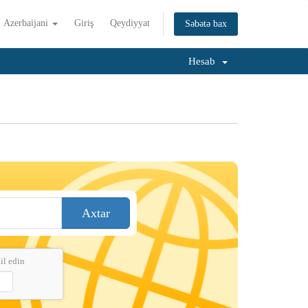
Azerbaijani
Giriş
Qeydiyyat
Səbətə bax
Hesab
Axtar
il edin