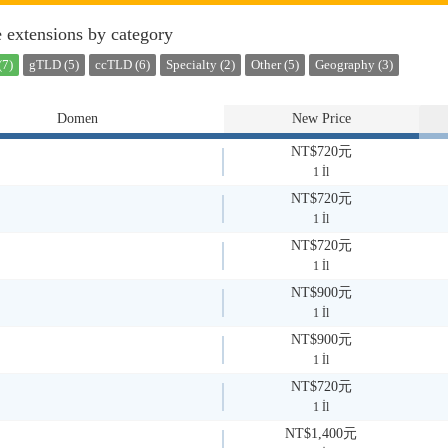
 extensions by category
(7)
gTLD (5)
ccTLD (6)
Specialty (2)
Other (5)
Geography (3)
Domen
New Price
NT$720元
1 İl
NT$720元
1 İl
NT$720元
1 İl
NT$900元
1 İl
NT$900元
1 İl
NT$720元
1 İl
NT$1,400元