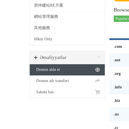
房仲建站RE方案
Browse
網站管理服務
Popular 
其他服務
60km Only
.com
Əməliyyatlar
.net
Domen əldə et
.org
Domen adı transferi
.info
Səbətə bax
.biz
.us
.cc